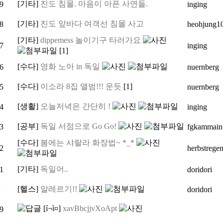
[기타]
진도 침몰. 마음이 아픈 사연들.
9
inging
[기타]
진도 앞바다 여객선 침몰 사고
8
heohjung1
[기타]
dippemess 놀이기구 타러가요
7
inging
[1]
[수다]
영화 노아 in 독일
6
nuernberg
[수다]
이소라 8집 앨범!!! 운듯
[1]
5
nuernberg
[생활]
오늘저녁은 간단히 !
4
inging
[공부]
독일 서점으로 Go Go!
3
fgkammain
[수다]
봄에는 샤랄라 화장법~ *_*
2
herbstrege
[기타]
독일어..
1
doridori
[헬스]
알레르기!!
>
doridori
[í¬ì¤]
xavBbcjjvXoApt
9