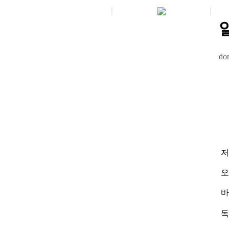
dor
저
오
바로
독