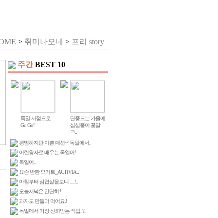
OME
>
취미나오네
>
프리 story
주간
BEST 10
독일 서점으로
단풍드는 가을에
Go Go!
심심풀이 꽃말
ㅋ..
평범하지만 이쁜 패션~! 독일에서..
어린왕자로 배우는 독일어!
독일어..
요즘 반한 요거트_ACTIVIA ..
아침부터 삼겹살을보니 .....!..
오늘저녁은 간단히 !
과자도 만들어 먹어요.!
독일에서 가장 신뢰받는 직업..?..