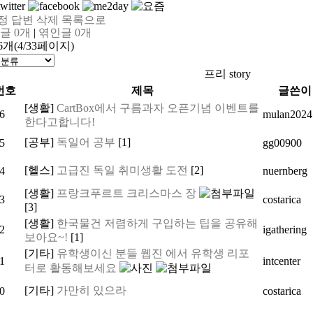
정
답변
삭제
목록으로
댓글
0
개
|
엮인글
0
개
6개(4/33페이지)
프리 story
번호
제목
글쓴이
[생활]
CartBox에서 구름과자 오픈기념 이벤트를
6
mulan2024
한다고합니다!
[공부]
독일어 공부
[1]
5
gg00900
[헬스]
고급진 독일 취미생활 도전
[2]
4
nuernberg
[생활]
프랑크푸르트 크리스마스 장
3
costarica
[3]
[생활]
한국물건 저렴하게 구입하는 팁을 공유해
2
igathering
보아요~!
[1]
[기타]
유학생이신 분들 웹진 에서 유학생 리포
1
intcenter
터로 활동해보세요
[기타]
가만히 있으라
0
costarica