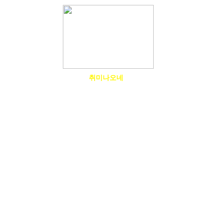
물건나오네
생활나오네
취미나오네
한업나오네
답이나오네