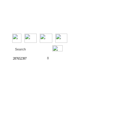
10
하노버
1
통역
8
287652397
3
네스프레소
여자
5
&lt;azundbd@gmail.com&gt;
20
&amp;lt;azundbd@gmail.com&amp;gt;
3
822339375
18
독일 문화
베를린