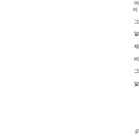
아
이
그
알
제
비
그
알