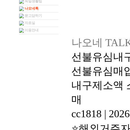
독일생활팁
나오네톡
묻고답하기
자료실
이용안내
나오네 TAL
선불유심내구제
선불유심매입
내구제소액 
매
cc1818
|
2026
⭐해외거주자 