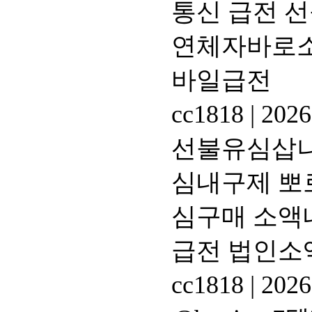
통신 급전 
연체자바로소
바일급전
cc1818
|
2026
선불유심삽니다
심내구제 뽀
심구매 소액
급전 법인소
cc1818
|
2026