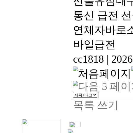
선불유심내구제
통신 급전 
연체자바로소
바일급전
cc1818
|
2026
목록
쓰기