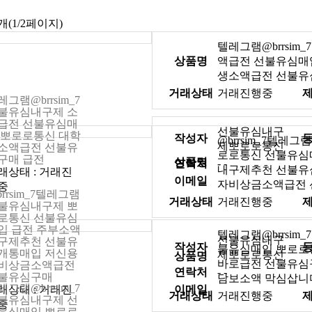
개(1/2페이지)
텔레그램@brrsim
상품명
액급전 선불유심매
생소액급전 선불유
거래상태
거래진행중
레그램@brrsim_7
불유심내구제 소
급전 선불유심매
선불유심내구
 뽀로로통신 대학
작성자
@brrsim_7텔레
제뽀로로통신
소액급전 선불유
로로통신 선불유심
구매 급전
상품명
연락처
- -
내구제추천 선불유
래상태 : 거래진
이메일
자비상금소액급전
중
brrsim_7텔레그램
거래상태
거래진행중
불유심내구제 뽀
로통신 선불유심
입 급전 주부소액
텔레그램@brrsim
선불유심내구
구제추천 선불유
작성자
불유심매입 뽀로로
개통매입 저신용
제뽀로로통신
상품명
바로급전 선불유심
비상금소액급전
연락처
- -
불유심구매
담보소액 막심삽니
레그램@brrsim_7
래상태 : 거래진
이메일
거래상태
거래진행중
불유심내구제 선
중
유심매입 뽀로로