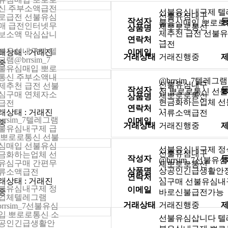
신 주부소액급전
선불유심내구제 텔레그
선불유심내구
로급전 선불유심
작성자
불유심매입 뽀로로
매 급전인터넷무
제뽀로로통신
상품명
제추천 급전 선불
보소액 막심삽니
연락처
- -
급전
불유심내구제 텔
래상태 : 거래진
이메일
거래상태
거래진행중
램@brrsim_7
중
불유심매입 뽀로
통신 주부소액내
@brrsim_7텔레
선불유심내구
제추천 급전 선불
작성자
전 뽀로로통신 선
심구매 연체자소
제뽀로로통신
상품명
현금화하는업체 선
급전
연락처
- -
래상태 : 거래진
서류소액급전
brrsim_7텔레그램
이메일
중
거래상태
거래진행중
불유심내구제 급
 뽀로로통신 선불
심매입 선불유심
선불유심내구제 
선불유심내구
금화하는업체 선
작성자
@brrsim_7선불
유심구매 간편무
제뽀로로통신
상품명
상공인긴급생활안정
류소액급전
연락처
- -
래상태 : 거래진
심구매 선불유심내
불유심내구제 정
이메일
중
바로신불급전가능
업체텔레그램
거래상태
거래진행중
brrsim_7선불유심
입 뽀로로통신 소
선불유심삽니다 텔레그
공인긴급생활안