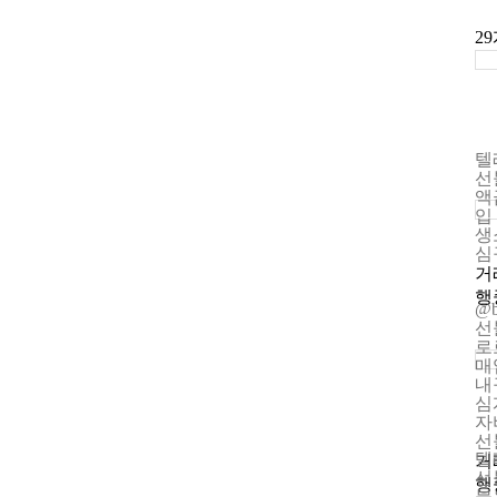
29
텔
선
액
입
생
심
거
행
@
선
로
매
내
심
자
선
텔
거
선
행
불