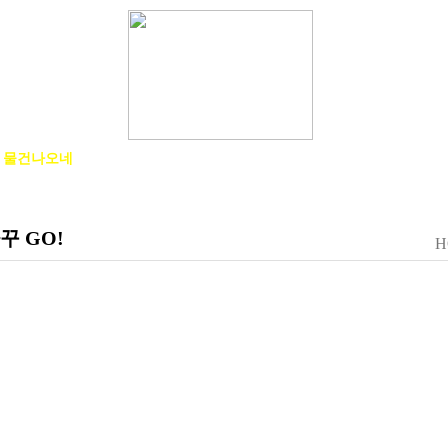
물건나오네
생활나오네
취미나오네
한업나오네
답이나오네
꾸 GO!
H