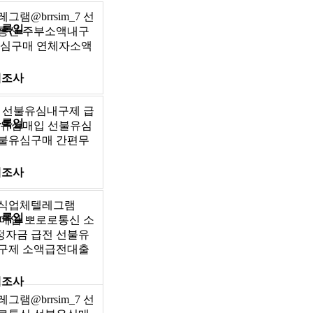
램@brrsim_7 선
등록일
통신 주부소액내구
유심구매 연체자소액
제조사
그램 선불유심내구제 급
등록일
불유심매입 선불유심
불유심구매 간편무
제조사
정식업체텔레그램
등록일
유심매입 뽀로로통신 소
자금 급전 선불유
구제 소액급전대출
제조사
램@brrsim_7 선