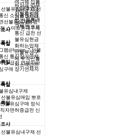
레그램 선불
비상금 연체
유심내구제
그램 선불유심내구제 선
자바로소액
선불유심매
통신 소상공인긴급
급전 주말소
입 선불폰내
대면선불유심개통방
액급전
구제 뽀로로
급전 스마트폰내구제
제조사
통신 급전 선
불유심현금
제조사
등록일
화하는업체
@brrsim_7 선불
선불유심구
통신 통신장기연체
매 무직신불
등록일
매입 급전 연체자바
자소액급전
심구매 장기연체자
제조사
등록일
선불유심내구제
그램 선불유심매입 뽀로
등록일
 선불유심구매 정식
무직자면허증급전 신
전
제조사
_7 선불유심내구제 선