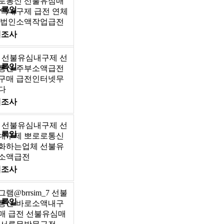
로통신 선불유심매
등록일
액내구제 급전 연체
 법인소액작업급전
제조사
_7 선불유심내구제 선
등록일
통신 주부소액급전
구매 급전인터넷무
다
제조사
그램 선불유심내구제 선
등록일
내구제 뽀로로통신
화하는업체 선불유
소액급전
제조사
@brrsim_7 선불
등록일
통신 바로소액내구
매 급전 선불유심매