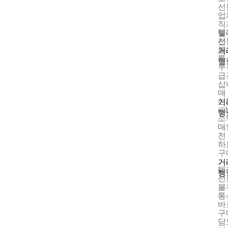
선
업
직
텔
불
선
전
불
거
통
행
무
급
삽
매
선
거
@
행
소
매
전
하
구
거
텔
행
선
불
통
바
구
담