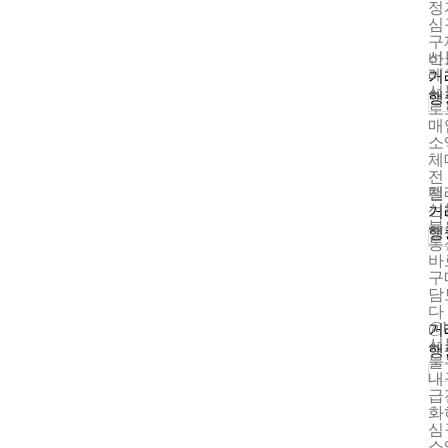
정
심
구
선
바
레그
거
선
행
로
매
소
체
전
텔
전
선
거
불
행
통
바
구
담
다
@
거
선
행
불
내
급
화
심
소