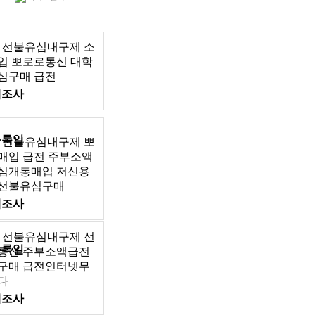
_7 선불유심내구제 소
입 뽀로로통신 대학
심구매 급전
제조사
등록일
그램 선불유심내구제 뽀
매입 급전 주부소액
심개통매입 저신용
 선불유심구매
제조사
_7 선불유심내구제 선
등록일
통신 주부소액급전
구매 급전인터넷무
다
제조사