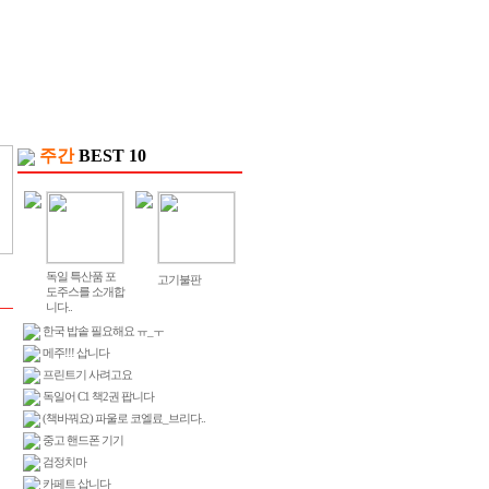
주간
BEST 10
독일 특산품 포
고기불판
도주스를 소개합
니다..
한국 밥솥 필요해요 ㅠ_ㅜ
메주!!! 삽니다
프린트기 사려고요
독일어 C1 책2권 팝니다
(책바꿔요) 파울로 코엘료_브리다..
중고 핸드폰 기기
검정치마
카페트 삽니다