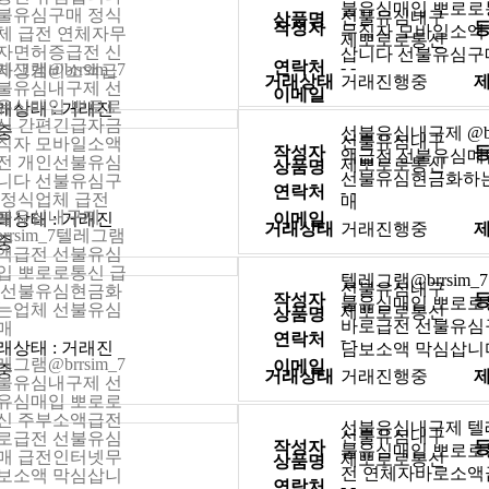
불유심매입 뽀로로
불유심구매 정식
선불유심내구
상품명
작성자
무직자 모바일소액
체 급전 연체자무
제뽀로로통신
자면허증급전 신
삽니다 선불유심구
연락처
- -
레그램@brrsim_7
자생계비소액급
거래상태
거래진행중
불유심내구제 선
이메일
유심매입 뽀로로
래상태 : 거래진
신 간편긴급자금
중
선불유심내구제 @br
선불유심내구
직자 모바일소액
작성자
액급전 선불유심매
전 개인선불유심
제뽀로로통신
상품명
선불유심현금화하
니다 선불유심구
연락처
- -
 정식업체 급전
매
불유심내구제
래상태 : 거래진
이메일
거래상태
거래진행중
brrsim_7텔레그램
중
액급전 선불유심
입 뽀로로통신 급
텔레그램@brrsim
선불유심내구
 선불유심현금화
작성자
불유심매입 뽀로로
는업체 선불유심
제뽀로로통신
상품명
바로급전 선불유심
매
연락처
- -
래상태 : 거래진
담보소액 막심삽니
레그램@brrsim_7
이메일
중
거래상태
거래진행중
불유심내구제 선
유심매입 뽀로로
신 주부소액급전
선불유심내구제 텔레그
선불유심내구
로급전 선불유심
작성자
불유심매입 뽀로로
매 급전인터넷무
제뽀로로통신
상품명
전 연체자바로소액
보소액 막심삽니
연락처
- -