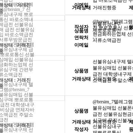
입 바로소액급전 
불유심매입 텔레
래상태 : 거래진
이메일
거래상태
거래진행중
@brrsim_7 선
중
유심내구제 뽀로
통신 바로소액내
@brrsim_7텔레
선불유심내구
제급전 선불유심
작성자
전 뽀로로통신 선
매 급전 선불유심
제뽀로로통신
상품명
현금화하는업체 선
입 바로소액급전
연락처
- -
서류무방문급전
서류소액급전
brrsim_7텔레그램
래상태 : 거래진
이메일
불유심내구제 급
중
 뽀로로통신 선불
심매입 선불유심
선불유심내구제 텔레그
금화하는업체 선
불유심매입 선불유
유심구매 간편무
상품명
급전 대학생내구제
류소액급전
거래상태
거래진행중
래상태 : 거래진
소액급전 주말소액
불유심내구제 텔
중
램@brrsim_7
불유심매입 선불
심구매 뽀로로통
@brrsim_7텔레
 급전 대학생내구
불유심매입 선불폰
 비상금 연체자바
상품명
급전 선불유심현금
소액급전 주말소
급전
심구매 무직신불자
거래상태
거래진행중
brrsim_7텔레그램
래상태 : 거래진
선불유심내구
작성자
불유심내구제 선
중
제뽀로로통신