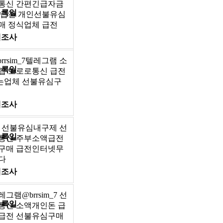
통신 간편긴급자금
등록일
 급전 개인선불유심
매 정식업체 급전
제조사
rsim_7텔레그램 소
등록일
입 뽀로로통신 급전
는업체 선불유심구
제조사
_7 선불유심내구제 선
등록일
통신 주부소액급전
구매 급전인터넷무
다
제조사
램@brrsim_7 선
등록일
통신 소액개인돈 급
급전 선불유심구매