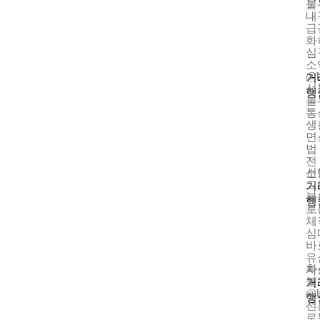
불
내
급
화
심
소
@
거
선
행
불
통
생
면
법
전
선
소
그램
거
불
행
로
체
심
바
유
확
자
불
거
@
행
선
로