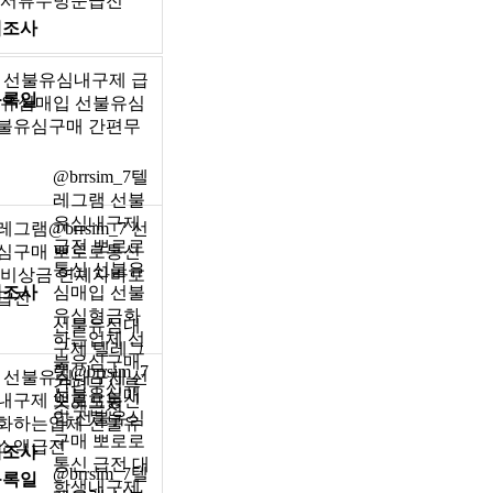
무서류무방문급전
제조사
그램 선불유심내구제 급
등록일
불유심매입 선불유심
불유심구매 간편무
@brrsim_7텔
레그램 선불
유심내구제
램@brrsim_7 선
급전 뽀로로
심구매 뽀로로통신
통신 선불유
 비상금 연체자바로
제조사
심매입 선불
급전
유심현금화
선불유심내
하는업체 선
구제 텔레그
불유심구매
램@brrsim_7
그램 선불유심내구제 선
간편무서류
선불유심매
내구제 뽀로로통신
소액급전
입 선불유심
화하는업체 선불유
구매 뽀로로
소액급전
제조사
통신 급전 대
@brrsim_7텔
등록일
학생내구제