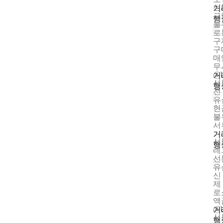
선
거
그램
행
불
로
구
구
매
무
@
거
선
행
전
유
현
불
서
거
선
행
레그
선
유
신
제
로
액
@
거
선
행