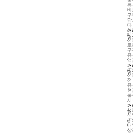
통
바
구
담
다
선
거
레그
행
선
로
구
유
액
거
@
행
선
전
유
현
불
서
거
선
행
식
@
매
상