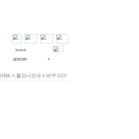
27
하노버
1
통역
4
287652397
3
&amp;lt;azundbd@gmail.com&amp;gt;
2
OME
>
네스프레소
물건나오네
>
바꾸 GO!
1
독일 문화
베를린
여자
19
독일 Saturn
18
azundbd