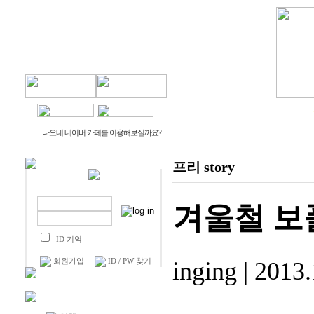
물건나오네
생활나오네
나오네 네이버 카페를 이용해보실까요?..
프리 story
겨울철 보
ID 기억
회원가입
ID / PW 찾기
inging
|
2013.