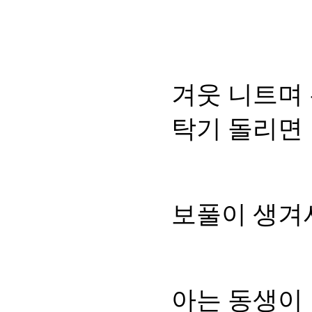
겨웃 니트며
탁기 돌리면
보풀이 생겨
아는 동생이