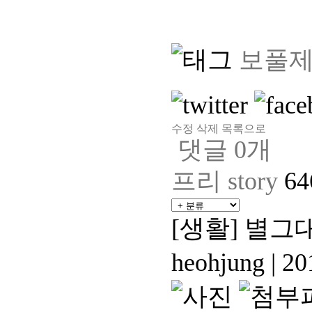
보풀
수정
삭제
목록으로
댓글
0
개
프리 story
6
[생활]
별그대
heohjung
|
201