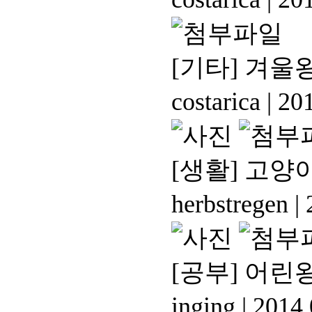
[기타]
겨울왕
costarica
|
201
[생활]
고양이
herbstregen
|
2
[공부]
어린왕
inging
|
2014.