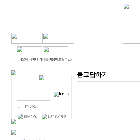
물건나오네
생활나오네
나오네 네이버 카페를 이용해보실까요?..
묻고답하기
ID 기억
회원가입
ID / PW 찾기