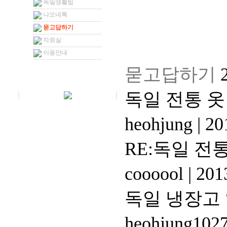
독일생활팁
나오네톡
묻고답하기
자료실
이용안내
묻고답하기
독일 전통 옷
heohjung
|
201
RE:독일 전통
coooool
|
2013
독일 냉장고 
heohjung102