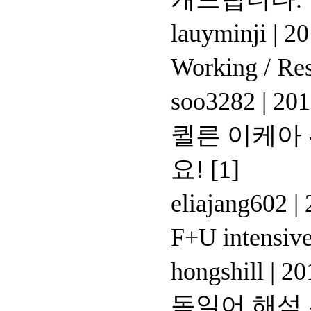
lauyminji
|
20
Working / R
soo3282
|
201
퀼른 이케아
요!
[1]
eliajang602
|
2
F+U intens
hongshill
|
201
독일어 해석