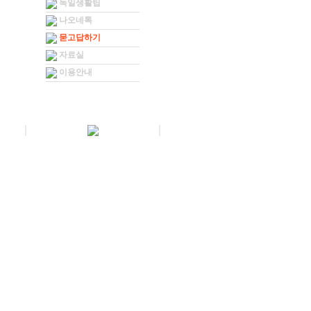
독일생활팁
나오네톡
묻고답하기
자료실
이용안내