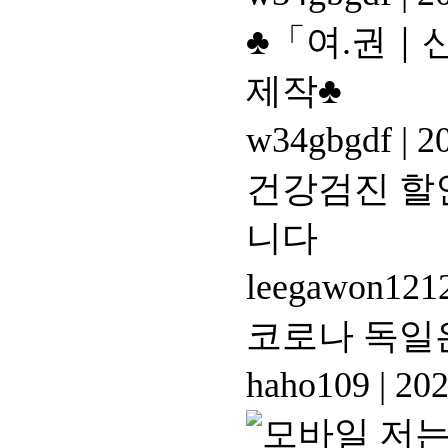
♣「여.권｜신분」
제작♣
w34gbgdf
|
20
건강검진 할
니다
leegawon121
코로나 독일
haho109
|
202
저