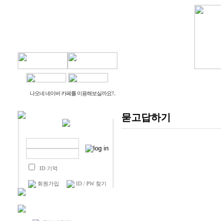
물건나오네
생활나오네
나오네 네이버 카페를 이용해보실까요?..
묻고답하기
ID 기억
회원가입
ID / PW 찾기