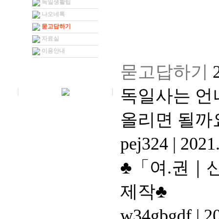
독일생활팁
나오네톡
묻고답하기
자료실
이용안내
묻고답하기
독일사는 언
올리면 될까
pej324
|
2021.
♣「여.권｜신분」
제작♣
w34gbgdf
|
20