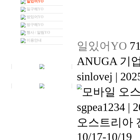
일있어YO
일구해YO
방있어YO
방구해YO
행사 / 알림YO
이용안내
일있어YO
7
ANUGA 기
sinlovej
|
2025
오스
sgpea1234
|
2
오스트리아 전
10/17-10/19