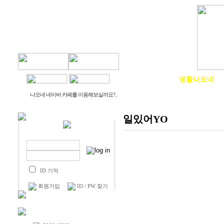
물건나오네
생활나오네
나오네 네이버 카페를 이용해보실까요?..
일있어YO
ID 기억
회원가입
ID / PW 찾기