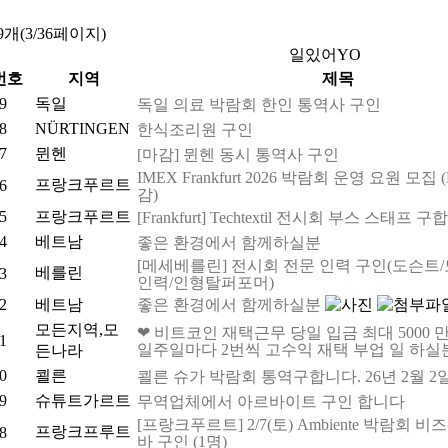
9개(3/36페이지)
일있어YO
번호
지역
제목
9
독일
독일 의료 박람회 한인 통역사 구인
8
NÜRTINGEN
한식조리원 구인
7
뮌헨
[마감] 뮌헨 동시 통역사 구인
IMEX Frankfurt 2026 박람회 운영 요원 모집 (Fr
프랑크푸르트
6
감)
5
프랑크푸르트
[Frankfurt] Techtextil 전시회 부스 스태프 
4
베트남
좋은 환경에서 함께하실분
[메세베를린] 전시회 전문 인력 구인(도슨트
베를린
3
인력/인형탈퍼포머)
2
베트남
좋은 환경에서 함께하실분
모든지역,모
❤ 비트코인 재택근무 당일 입금 최대 5000 만 
1
일주일마다 2번씩 고수익 재택 부업 일 하실
든나라
0
쾰른
쾰른 슈가 박람회 통역구합니다. 26년 2월 2
9
슈튜트가르트
무역업체에서 아르바이트 구인 합니다
[프랑크푸르트] 2/7(토) Ambiente 박람회 
프랑크프루트
8
바 구인 (1명)