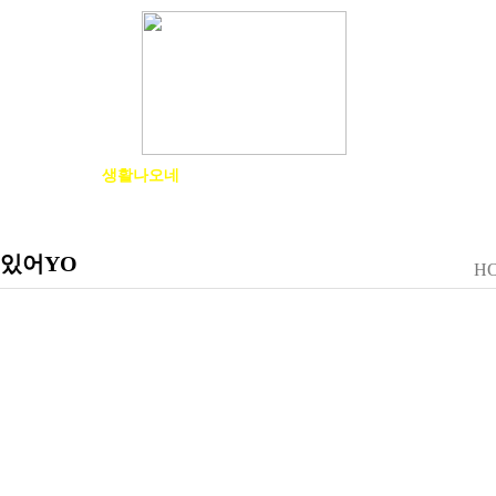
물건나오네
생활나오네
취미나오네
한업나오네
답이나오네
있어YO
H