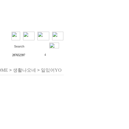
27
하노버
1
통역
4
287652397
여자
2
&amp;lt;azundbd@gmail.com&amp;gt;
OME
>
생활나오네
>
일있어YO
1
네스프레소
독일 문화
베를린
갑상선
소녀상