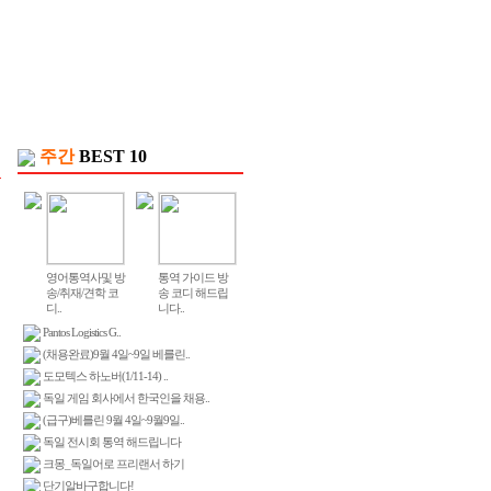
주간
BEST 10
영어통역사및 방
통역 가이드 방
송/취재/견학 코
송 코디 해드립
디..
니다..
Pantos Logistics G..
(채용완료)9월 4일~9일 베를린..
도모텍스 하노버(1/11-14) ..
독일 게임 회사에서 한국인을 채용..
(급구)베를린 9월 4일~9월9일..
독일 전시회 통역 해드립니다
크몽_독일어로 프리랜서 하기
단기알바구합니다!