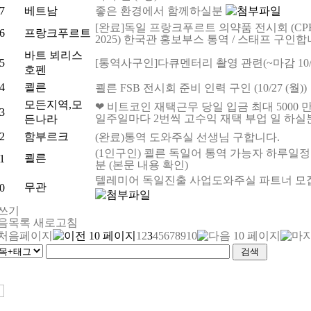
7
베트남
좋은 환경에서 함께하실분
[완료]독일 프랑크푸르트 의약품 전시회 (CPHI F
6
프랑크푸르트
2025) 한국관 홍보부스 통역 / 스태프 구인합
바트 뵈리스
5
[통역사구인]다큐멘터리 촬영 관련(~마감 10/2
호펜
4
쾰른
쾰른 FSB 전시회 준비 인력 구인 (10/27 (월))
모든지역,모
❤ 비트코인 재택근무 당일 입금 최대 5000 만 
3
일주일마다 2번씩 고수익 재택 부업 일 하실
든나라
2
함부르크
(완료)통역 도와주실 선생님 구합니다.
(1인구인) 쾰른 독일어 통역 가능자 하루일정
쾰른
1
분 (본문 내용 확인)
텔레미어 독일진출 사업도와주실 파트너 모
무관
0
쓰기
음목록
새로고침
1
2
3
4
5
6
7
8
9
10