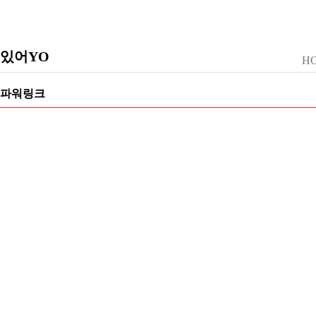
있어YO
H
파워링크