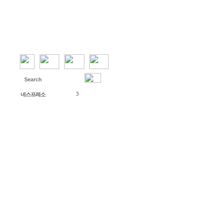
10
하노버
1
통역
8
287652397
3
네스프레소
6
&lt;azundbd@gmail.com&gt;
21
&amp;lt;azundbd@gmail.com&amp;gt;
4
822339375
19
독일 문화
베를린
17
독일 Saturn