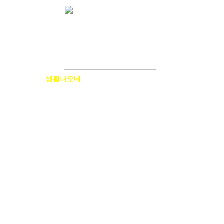
물건나오네
생활나오네
취미나오네
한업나오네
답이나오네