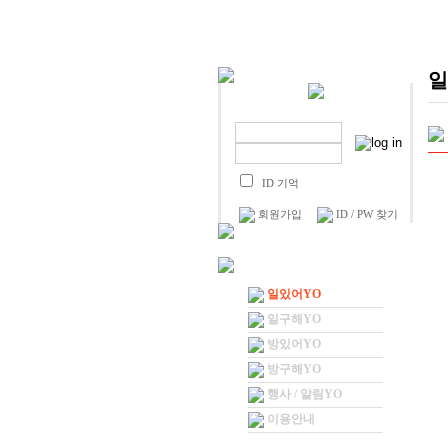
일
ID 기억
회원가입
ID / PW 찾기
일있어YO
일구해YO
방있어YO
방구해YO
행사 / 알림YO
이용안내