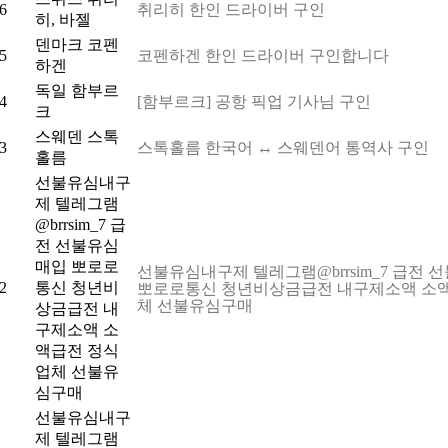
6
취리히 한인 드라이버 구인
히, 바젤
덴마크 코펜
5
코펜하겐 한인 드라이버 구인합니다
하겐
독일 함부르
4
[함부르크] 공항 픽업 기사님 구인
크
스웨덴 스톡
3
스톡홀름 한국어 ↔ 스웨덴어 통역사 구인
홀름
선불유심내구
제 텔레그램
@brrsim_7 급
전 선불유심
매입 뽀로로
선불유심내구제 텔레그램@brrsim_7 급전
2
통신 청년비
뽀로로통신 청년비상금급전 내구제소액 소
체 선불유심구매
상금급전 내
구제소액 소
액급전 정식
업체 선불유
심구매
선불유심내구
제 텔레그램