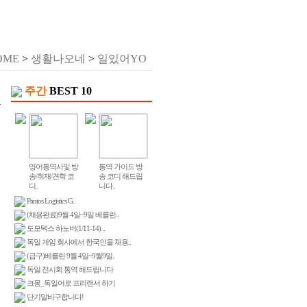
OME
>
생활나오네
>
일있어YO
주간
BEST 10
영어통역사및 방
통역 가이드 방
송/취재/견학 코
송 코디 해드립
디..
니다..
Pantos Logistics G..
(채용완료)9월 4일~9일 베를린..
도모텍스 하노버(1/11-14) ..
독일 게임 회사에서 한국인을 채용..
(급구)베를린 9월 4일~9월9일..
독일 전시회 통역 해드립니다
크몽_독일어로 프리랜서 하기
단기알바구합니다!