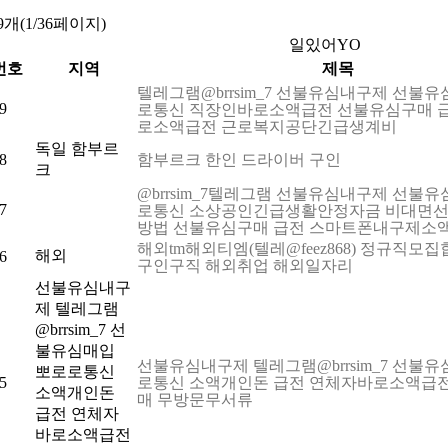
9개(1/36페이지)
일있어YO
번호
지역
제목
텔레그램@brrsim_7 선불유심내구제 선불
9
로통신 직장인바로소액급전 선불유심구매 
로소액급전 근로복지공단긴급생계비
독일 함부르
8
함부르크 한인 드라이버 구인
크
@brrsim_7텔레그램 선불유심내구제 선불
7
로통신 소상공인긴급생활안정자금 비대면
방법 선불유심구매 급전 스마트폰내구제소
해외tm해외티엠(텔레@feez868) 정규직모
해외
6
구인구직 해외취업 해외일자리
선불유심내구
제 텔레그램
@brrsim_7 선
불유심매입
선불유심내구제 텔레그램@brrsim_7 선불
뽀로로통신
5
로통신 소액개인돈 급전 연체자바로소액급
소액개인돈
매 무방문무서류
급전 연체자
바로소액급전