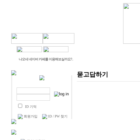
물건나오네
생활나오네
나오네 네이버 카페를 이용해보실까요?..
묻고답하기
ID 기억
회원가입
ID / PW 찾기