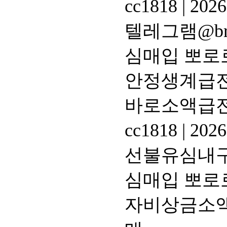
cc1818
|
2026
텔레그램@br
심매입 뽀로
안정생계급전
바로소액급
cc1818
|
2026
선불유심내구제
심매입 뽀로
자비상금소액