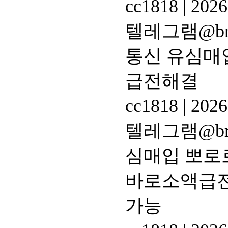
cc1818
|
2026
텔레그램@br
통신 유심매
급전해결
cc1818
|
2026
텔레그램@br
심매입 뽀로
바로소액급전
가능