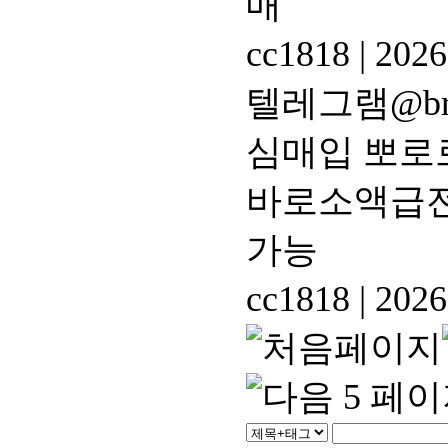
매
cc1818
|
2026
텔레그램@br
심매입 뽀로
바로소액급전
가능
cc1818
|
2026