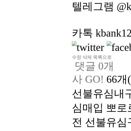
텔레그램 @kk
카톡 kbank1
수정
삭제
목록으로
댓글
0
개
사 GO!
66개
선불유심내구제
심매입 뽀로
전 선불유심