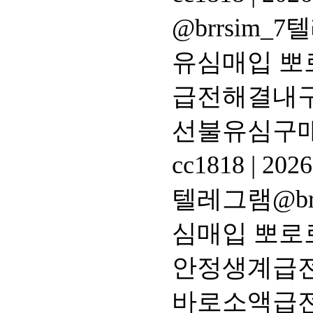
@brrsim
유심매입 뽀
급전해결내
선불유심구
cc1818
|
2026
텔레그램@br
심매입 뽀로
안정생계급전
바로소액급