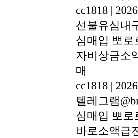
cc1818
|
2026
선불유심내구제
심매입 뽀로
자비상금소액
매
cc1818
|
2026
텔레그램@br
심매입 뽀로
바로소액급전