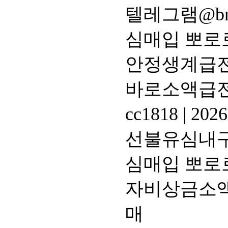
텔레그램@br
심매입 뽀로
안정생계급전
바로소액급
cc1818
|
2026
선불유심내구제
심매입 뽀로
자비상금소액
매