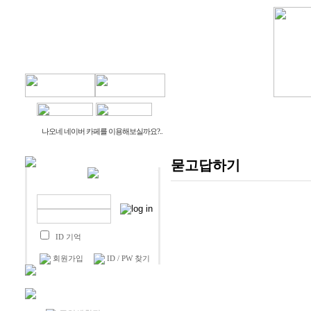
물건나오네
생활나오네
나오네 네이버 카페를 이용해보실까요?..
묻고답하기
ID 기억
회원가입
ID / PW 찾기