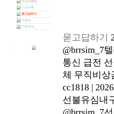
독일생활팁
나오네톡
묻고답하기
자료실
이용안내
묻고답하기
@brrsim
통신 급전 
체 무직비상
cc1818
|
2026
선불유심내
@brrsim