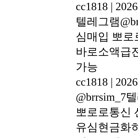
cc1818
|
2026
텔레그램@br
심매입 뽀로
바로소액급전
가능
cc1818
|
2026
@brrsim
뽀로로통신 
유심현금화하