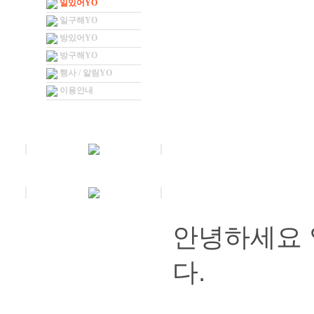
일있어YO
일구해YO
방있어YO
방구해YO
행사 / 알림YO
이용안내
안녕하세요 
다.