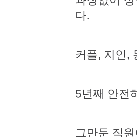
과장없이 정
다.
커플, 지인,
5년째 안전
그만둔 직원