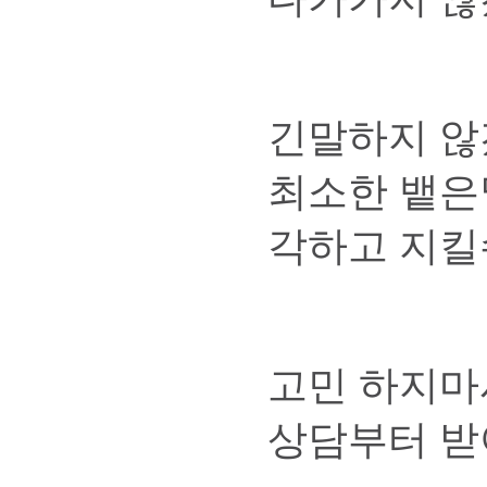
긴말하지 않
최소한 뱉은
각하고 지킬
고민 하지마
상담부