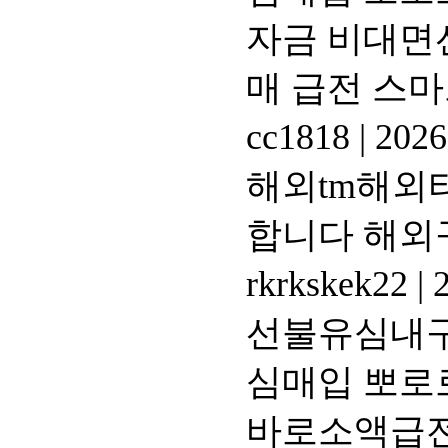
자금 비대면
매 급전 스
cc1818
|
2026
해외tm해외티
합니다 해외
rkrkskek22
|
2
선불유심내구제
심매입 뽀로
바로소액급전