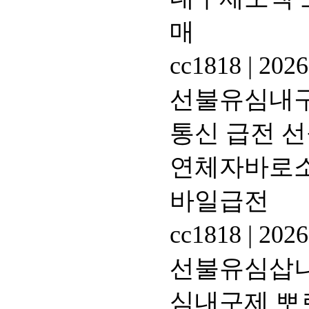
매
cc1818
|
2026
선불유심내구제
통신 급전 
연체자바로소
바일급전
cc1818
|
2026
선불유심삽니다
심내구제 뽀