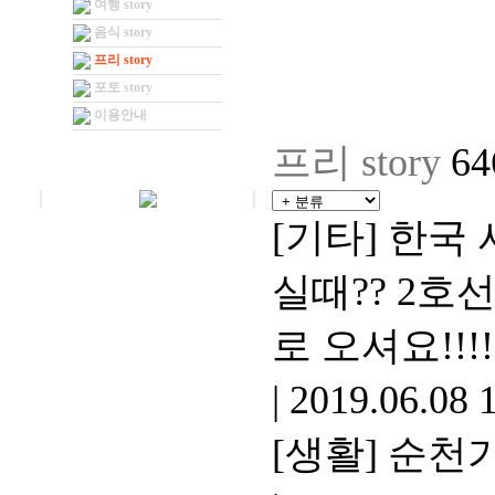
여행 story
음식 story
프리 story
포토 story
이용안내
프리 story
6
[기타]
한국 
실때?? 2호선
로 오셔요!!!!
|
2019.06.08 
[생활]
순천가