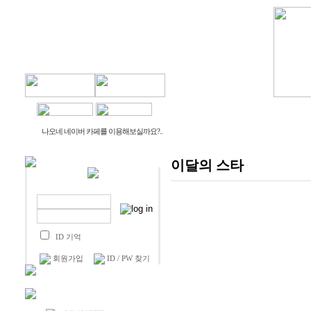
물건나오네
생활나오네
나오네 네이버 카페를 이용해보실까요?..
이달의 스타
ID 기억
회원가입
ID / PW 찾기