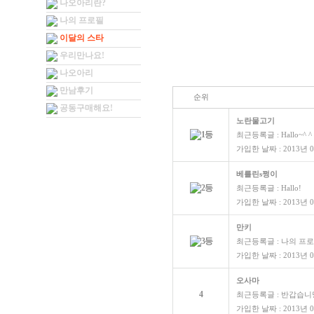
나오아리란?
나의 프로필
이달의 스타
우리만나요!
나오아리
만남후기
순위
공동구매해요!
노란물고기
최근등록글 : Hallo~^ ^
가입한 날짜 : 2013년 0
베를린s쩡이
최근등록글 : Hallo!
가입한 날짜 : 2013년 0
만키
최근등록글 : 나의 프로
가입한 날짜 : 2013년 0
오사마
4
최근등록글 : 반갑습니
가입한 날짜 : 2013년 0