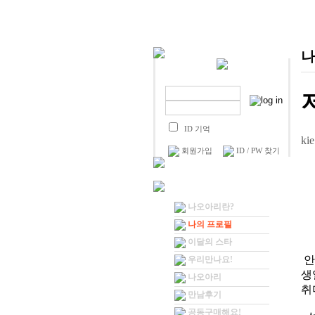
나
ID 기억
ki
회원가입
ID / PW 찾기
나오아리란?
나의 프로필
이달의 스타
안
우리만나요!
생일
나오아리
취
만남후기
공동구매해요!