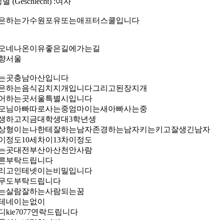
성별 (Geschlecht) :여자
은하는가수원포유또는애프터스쿨입니다
오네나온이유좋은길에가는길
향서울
는곳충남아산입니다
은하는음식김치지개입니다그리고된장지개
어하는곳서울특별시입니다
모님아빠따로사는중엄마이는새아빠사는중
생하고지금대학생대3학년생
상형이는나한테잘하는남자존경하는남자키는키고잘생긴남자
이정도10세차이13차이정도
는곳대전부산아산천안사람
른부탁드립니다
리고인테넷이는비밀입니다
무도부탁드립니다
는살람잘하는사람되는꿈
테네이는없이
디kie7077연락드립니다