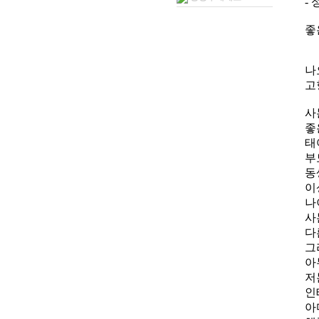
- 
좋
나
고
사
좋
태
부
동
이
나
사
다
그
아
저
인
아