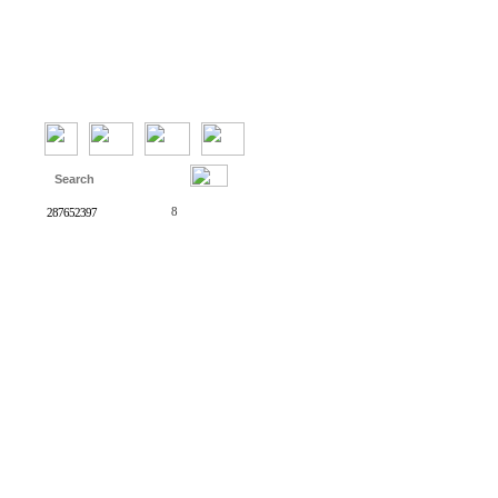
10
하노버
1
통역
8
287652397
3
네스프레소
6
822339375
21
독일 문화
베를린
19
독일 Saturn
2
azundbd@gmail.com
여자