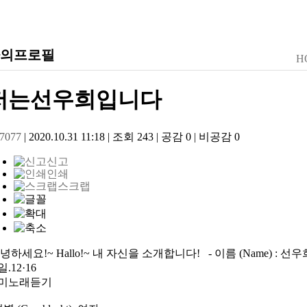
의프로필
H
저는선우희입니다
e7077
|
2020.10.31 11:18
|
조회
243
|
공감
0
|
비공감
0
신고
인쇄
스크랩
녕하세요!~ Hallo!~ 내 자신을 소개합니다! - 이름 (Name) : 선우
.12·16
미노래듣기