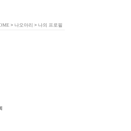
OME
>
나오아리
>
나의 프로필
희