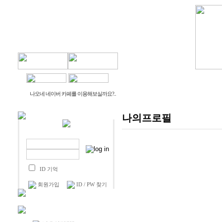
물건나오네
생활나오네
나오네 네이버 카페를 이용해보실까요?..
나의프로필
ID 기억
회원가입
ID / PW 찾기