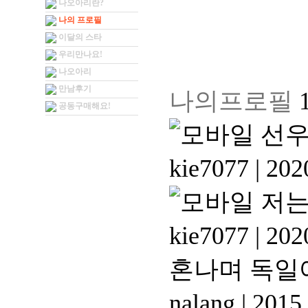
나오아리란?
나의 프로필
이달의 스타
우리만나요!
나오아리
만남후기
나의프로필
공동구매해요!
선
kie7077
|
2020
저
kie7077
|
2020
혼나며 독일
nalang
|
2015.